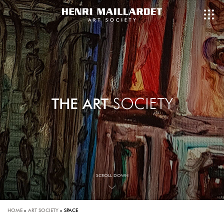
THE ART
SOCIETY
SCROLL DOWN
HOME
»
ART SOCIETY
»
SPACE